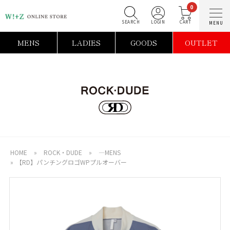
0
SEARCH
LOGIN
C
MENS
LADIES
GOODS
OUTLET
HOME
»
ROCK・DUDE
»
―MENS
»
【RD】パンチングロゴWPプルオーバー