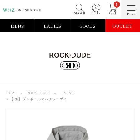
0
SEARCH
LOGIN
C
MENS
LADIES
GOODS
OUTLET
HOME
»
ROCK・DUDE
»
―MENS
»
【RD】ダンボールマルチフーディ