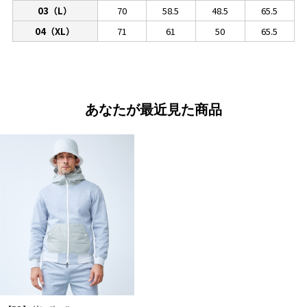
03（L）
70
58.5
48.5
65.5
04（XL）
71
61
50
65.5
あなたが最近見た商品