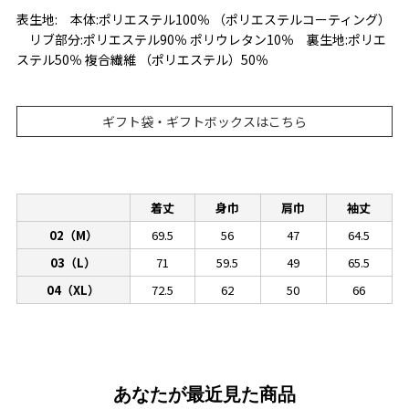
表生地: 本体:ポリエステル100％ （ポリエステルコーティング）
リブ部分:ポリエステル90％ ポリウレタン10％ 裏生地:ポリエ
ステル50％ 複合繊維 （ポリエステル）50％
ギフト袋・ギフトボックスはこちら
着丈
身巾
肩巾
袖丈
02（M）
69.5
56
47
64.5
03（L）
71
59.5
49
65.5
04（XL）
72.5
62
50
66
あなたが最近見た商品