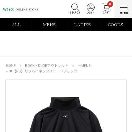
0
SEARCH
LOGIN
C
ALL
MENS
LADIES
GOODS
HOME
»
ROCK・DUDEアウトレット
»
―MENS
»
▼【RD】リブハイネックスニードジャック