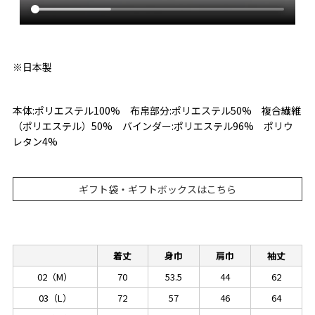
※日本製
本体:ポリエステル100% 布帛部分:ポリエステル50% 複合繊維
（ポリエステル）50% バインダー:ポリエステル96% ポリウ
レタン4%
ギフト袋・ギフトボックスはこちら
着丈
身巾
肩巾
袖丈
02（M）
70
53.5
44
62
03（L）
72
57
46
64