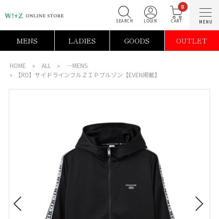
0
SEARCH
LOGIN
C
MENS
LADIES
GOODS
OUTLET
HOME
»
ALL
»
―MENS
»
【RD】サイドラインフルＺＩＰブルゾン【EVEN掲載】