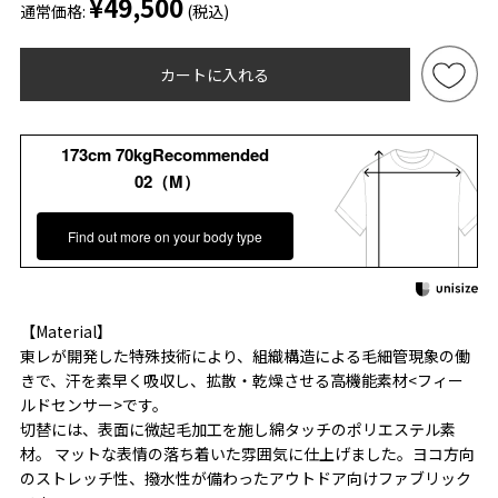
¥49,500
通常価格:
(税込)
カートに入れる
173cm 70kgRecommended
02（M）
Find out more on your body type
【Material】
東レが開発した特殊技術により、組織構造による毛細管現象の働
きで、汗を素早く吸収し、拡散・乾燥させる高機能素材<フィー
ルドセンサー>です。
切替には、表面に微起毛加工を施し綿タッチのポリエステル素
材。 マットな表情の落ち着いた雰囲気に仕上げました。ヨコ方向
のストレッチ性、撥水性が備わったアウトドア向けファブリック