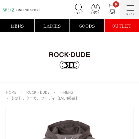
0
SEARCH
LOGIN
C
MENS
LADIES
GOODS
OUTLET
HOME
»
ROCK・DUDE
»
―MENS
»
【RD】テクニカルフーディ【EVEN掲載】