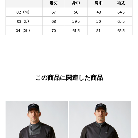
着丈
身巾
肩巾
袖丈
02（M）
67
56
48
64.5
03（L）
68
59.5
50
65.5
04（XL）
70
61.5
51
65.5
この商品に関連した商品