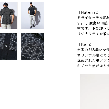
【Material】
ドライタッチな肌
す。 丁度良い肉
材です。 ROCK
リジナリティを兼
【Item】
定番の365素材
オリジナル柄とカ
構成されたモノグ
キチッと感があり