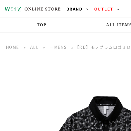
BRAND
OUTLET
TOP
ALL ITEM
HOME
»
ALL
»
―MENS
»
【RD】モノグラムロゴＢ