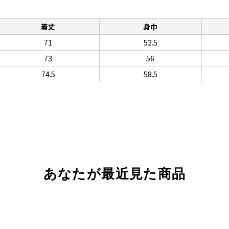
着丈
身巾
71
52.5
73
56
74.5
58.5
あなたが最近見た商品