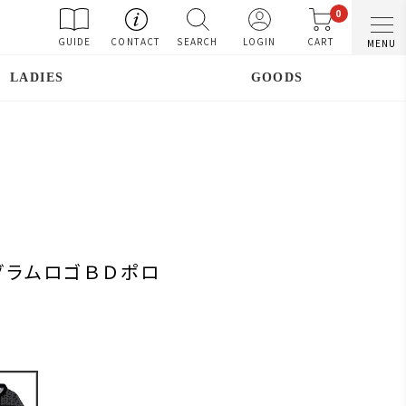
0
GUIDE
CONTACT
SEARCH
LOGIN
CART
MENU
LADIES
GOODS
グラムロゴＢＤポロ