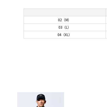
02（M）
03（L）
04（XL）