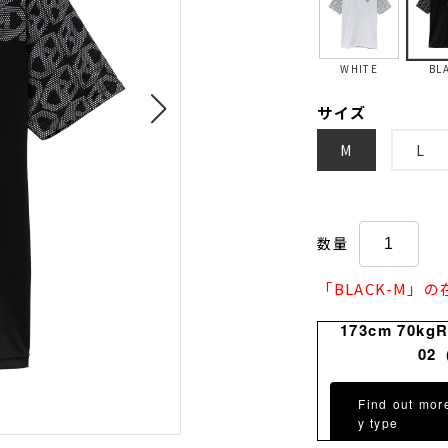
WHITE
BL
サイズ
M
L
数量
「BLACK-M」
173cm 70kg
02
Find out mor
y type