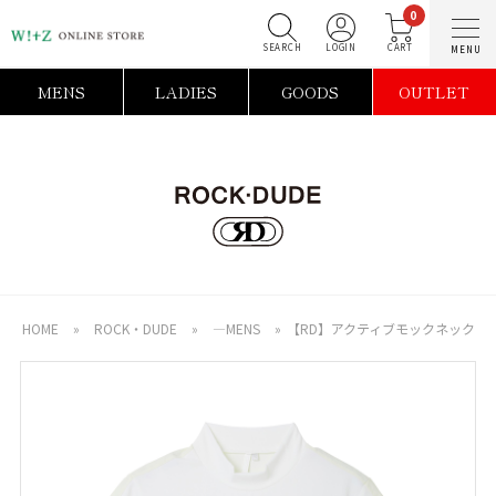
0
SEARCH
LOGIN
C
MENS
LADIES
GOODS
OUTLET
HOME
»
ROCK・DUDE
»
―MENS
»
【RD】アクティブモックネック