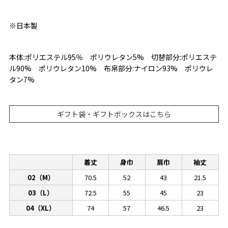
※日本製
本体:ポリエステル95％ ポリウレタン5% 切替部分:ポリエステ
ル90% ポリウレタン10% 布帛部分:ナイロン93% ポリウレ
タン7%
ギフト袋・ギフトボックスはこちら
着丈
身巾
肩巾
袖丈
02（M）
70.5
52
43
21.5
03（L）
72.5
55
45
23
04（XL）
74
57
46.5
23