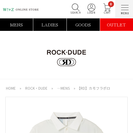
0
SEARCH
LOGIN
C
MENS
LADIES
GOODS
OUTLET
HOME
»
ROCK・DUDE
»
―MENS
»
【RD】カモフラポロ