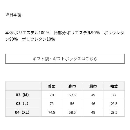
※日本製
本体:ポリエステル100% 衿部分:ポリエステル90% ポリウレタ
ン90% ポリウレタン10%
ギフト袋・ギフトボックスはこちら
着丈
身巾
肩巾
袖丈
02（M）
70
52.5
45
22
03（L）
73
56
46
23.5
04（XL）
74.5
58.5
48
23.5