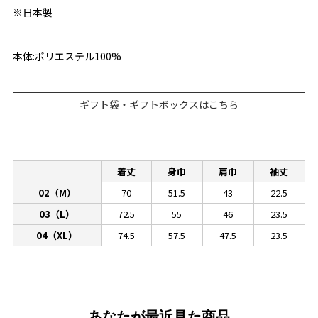
※日本製
本体:ポリエステル100%
ギフト袋・ギフトボックスはこちら
着丈
身巾
肩巾
袖丈
02（M）
70
51.5
43
22.5
03（L）
72.5
55
46
23.5
04（XL）
74.5
57.5
47.5
23.5
あなたが最近見た商品