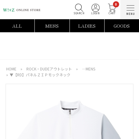
0
SEARCH
LOGIN
C
ALL
MENS
LADIES
GOODS
HOME
»
ROCK・DUDEアウトレット
»
―MENS
»
▼【RD】パネルＺＩＰモックネック