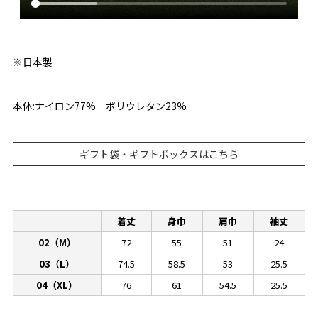
※日本製
本体:ナイロン77% ポリウレタン23%
ギフト袋・ギフトボックスはこちら
着丈
身巾
肩巾
袖丈
02（M）
72
55
51
24
03（L）
74.5
58.5
53
25.5
04（XL）
76
61
54.5
25.5