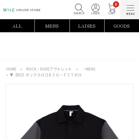
0
SEARCH
LOGIN
C
ALL
MENS
LADIES
GOODS
HOME
»
ROCK・DUDEアウトレット
»
―MENS
»
▼【RD】ボックスロゴＢＩＧ－ＦＩＴポロ