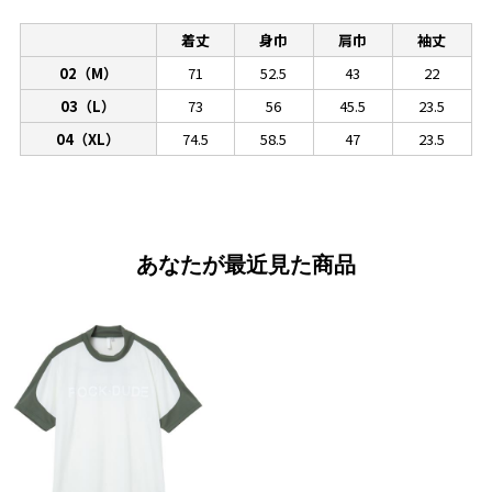
着丈
身巾
肩巾
袖丈
02（M）
71
52.5
43
22
03（L）
73
56
45.5
23.5
04（XL）
74.5
58.5
47
23.5
あなたが最近見た商品