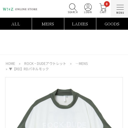
0
SEARCH
LOGIN
C
ALL
MENS
LADIES
GOODS
HOME
»
ROCK・DUDEアウトレット
»
―MENS
»
▼【RD】RDパネルモック