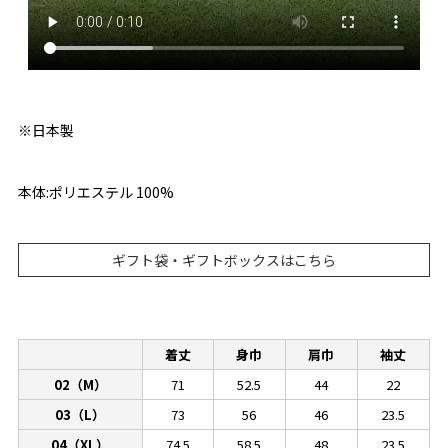
※日本製
本体:ポリエステル 100%
ギフト袋・ギフトボックスはこちら
着丈
身巾
肩巾
袖丈
02（M）
71
52.5
44
22
03（L）
73
56
46
23.5
04（XL）
74.5
58.5
48
23.5