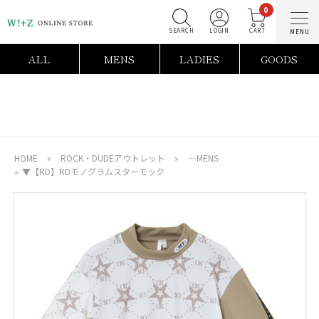
0
SEARCH
LOGIN
C
ALL
MENS
LADIES
GOODS
HOME
»
ROCK・DUDEアウトレット
»
―MENS
»
▼【RD】RDモノグラムスターモック