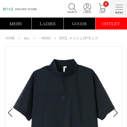
0
SEARCH
LOGIN
C
MENS
LADIES
GOODS
OUTLET
HOME
»
ALL
»
―MENS
»
【RD】メッシュZIPモック