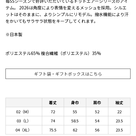
毎SSシーズンで好評いただいているドットエアーシリーズのアイ
テム。 2026は角度により表情を変えるメッシュを採用。シルエ
ットはそのままに、よりシンプルにリモデル。撥水機能により汗
をかいてもサラサラ状態をキープしてくれます。
※日本製
ポリエステル65% 複合繊維（ポリエステル）35%
ギフト袋・ギフトボックスはこちら
着丈
身巾
肩巾
袖丈
02（M）
72
55
52
22
03（L）
74
58.5
54
23.5
04（XL）
75.5
62
56
23.5