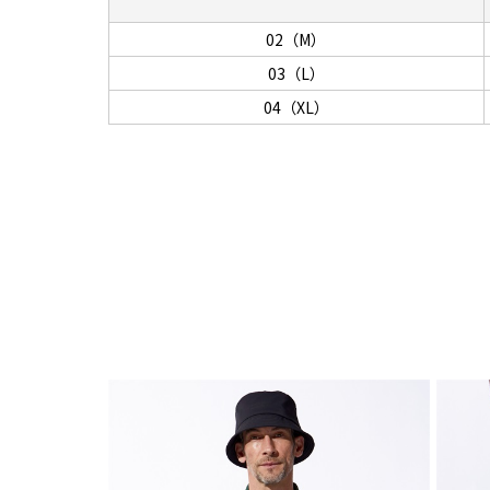
02（M）
03（L）
04（XL）