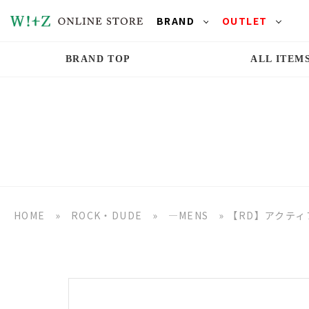
BRAND
OUTLET
BRAND TOP
ALL ITEM
HOME
»
ROCK・DUDE
»
―MENS
»
【RD】アクテ