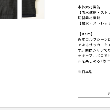
本体素材機能
【吸水速乾・スト
切替素材機能
【撥水・ストレッ
【Item】
近年ゴルフシーン
であるサッカーと
す。開襟シャツで
をキープ。ポロで
ルを楽しめる1枚
※日本製