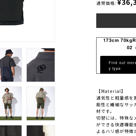
¥36,
通常価格:
173cm 70kg
02
Find out mor
y type
【Material】
通気性と軽量感を兼
能性と繊細なサッ
材です。
切替には、特殊な
ができる快適機能
よるハリ感が特徴