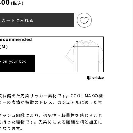
300
(税込)
カートに入れる
Recommended
（M）
e on your bod
ね備えた先染サッカー素材です。COOL MAXの機
カーの表情が特徴のドレス、カジュアルに適した素
メッシュ組織により、通気性・軽量性を感じること
を持った織物です。先染めによる繊細な柄と加工に
となります。