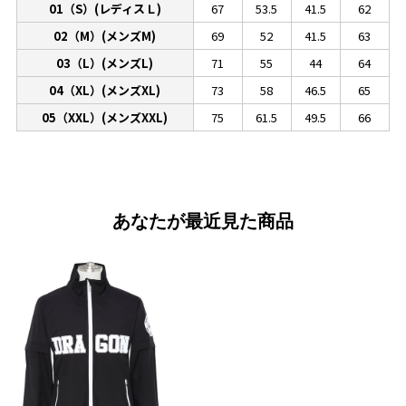
01（S）(レディスＬ)
67
53.5
41.5
62
02（M）(メンズM)
69
52
41.5
63
03（L）(メンズL)
71
55
44
64
04（XL）(メンズXL)
73
58
46.5
65
05（XXL）(メンズXXL)
75
61.5
49.5
66
あなたが最近見た商品