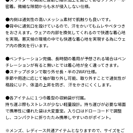
密着。微細な隙間からも水が侵入しない仕様。
●内側は通気性の高いメッシュ素材で肌触りも良いです。
●背中に通気口を設けているので、汗をかいてもムレやベタつき
をおさえます。ウェアの内部を換気してくれるので快適な着心地
を実現。悪天候の環境の中でも快適な着心地を実現する為にウェ
ア内の換気を行います。
●ベンチレーション完備、長時間の着用が予想される場合はベン
チレーションが有ると無いとでは着心地が全く違ってきます。
●スナップボタンで取り外せ長・半の2WAY仕様。
季節や用途に応じて袖が取り外し可能、取り外すことで通気性が
格段にＵＰ、体温の上昇を防ぎ、 汗をかきにくくします。
●各アイテムに１つ巾着型の収納袋が付属。
持ち運ぶ際もストレスが少ない軽量設計。持ち運びが必要な場面
で携帯性に優れた袋は大変重宝。入り口はドローコードで調整
し、コンパクトに折りたたみ携帯しやすいのがポイント。
※メンズ、レディース共通アイテムとなりますので、サイズをご