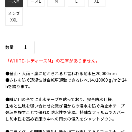
ースM
ースL
M
L
XL
メンズ
XXL
数量
「WHITE-レディースM」の在庫がありません。
●登山・大雨・嵐に耐えられると言われる耐水圧20,000ｍｍ
●ムレを防ぐ透湿性は自転車通勤できるレベルの10000ｇ/m2*24
hを誇ります。
●縫い目の全てに止水テープを貼っており、完全防水仕様。
生地と生地を縫い合わせた繋ぎ目からの浸水を防ぐ為止水テープ
処理を施すことで優れた防水性を実現。特殊なフィルムでカバー
し防水性を高め衣服の中への雨水の侵入をシャットダウン。
●スライダーの開閉と連動し撥水加工を施してあるファスナーが