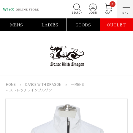
0
SEARCH
LOGIN
MENS
LADIES
GOODS
OUTLET
HOME
»
DANCE WITH DRAGON
»
―MENS
»
ストレッチレインブルゾン