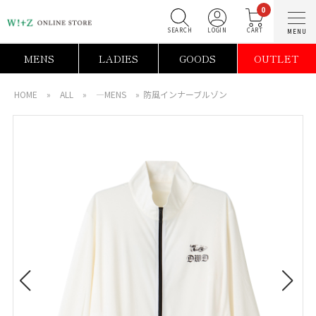
0
SEARCH
LOGIN
C
MENS
LADIES
GOODS
OUTLET
HOME
»
ALL
»
―MENS
»
防風インナーブルゾン