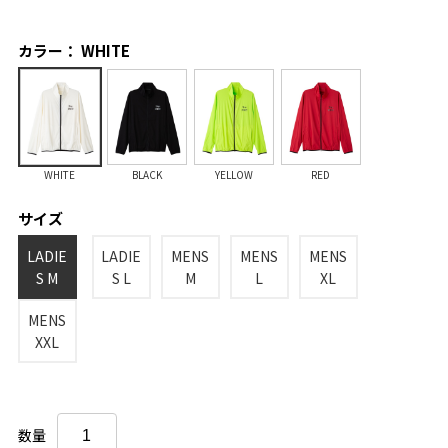
カラー： WHITE
WHITE
BLACK
YELLOW
RED
サイズ
LADIE
LADIE
MENS
MENS
MENS
S M
S L
M
L
XL
MENS
XXL
数量