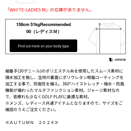
「WHITE-LADIES M」の在庫がありません。
158cm 51kgRecommended
00（レディスＭ）
Find out more on your body type
細番手(30デニール)のポリエステル糸を使用したスムース素材に
撥水加工を施し、生地の裏面にポリウレタン樹脂コーティングを
加工する事で、防風性を備え。360°ハイストレッチ・撥水・防風
機能が備わったマルチファンクション素材。ジャージ素材なの
で、音擦れも少なくGOLF PLAYに最適な素材。
※メンズ、レディース共通アイテムとなりますので、サイズをご
確認のうえご注文ください。
≪ＡＵＴＵＭＮ ２０２４≫