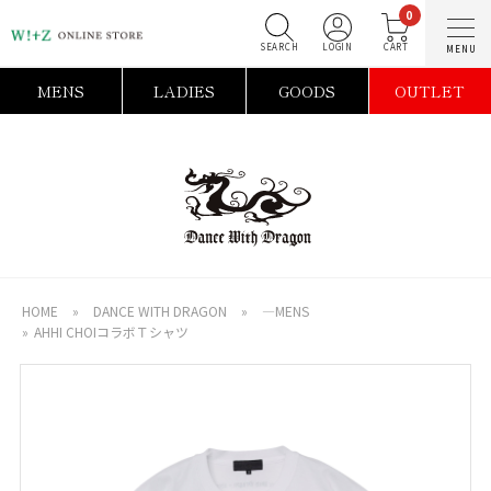
0
SEARCH
LOGIN
C
MENS
LADIES
GOODS
OUTLET
HOME
»
DANCE WITH DRAGON
»
―MENS
»
AHHI CHOIコラボＴシャツ