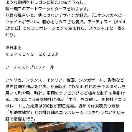
ような図柄をドラゴンに新たに描き下ろし。
唯一無二のアートワークがターフを彩ります。
無骨な風合いと、他にはないデザインが魅力。7.1オンスのヘビー
ウェイトボディは、着心地もタフさも満点。アーティスト【Ahhi
Choi氏】とのコラボレーションで生まれた、スペシャルな一枚を
ぜひ。
※日本製
≪ＳＰＲＩＮＧ ２０２５≫
アーティストプロフィール
アメリカ、フランス、イタリア、韓国、シンガポール、香港など
世界各国で作品を発表。絵画以外にもAhhi独自のテキスタイルを
用いて靴や鞄、時計、車両のラッピングなど様々な制作を手掛け
る。2020年には芦屋神社に作品「中今」を奉納し、同神社とコラ
ボレートした絵馬は300枚が即日完売。近年では京表具の老舗
「加納雲綿堂」との掛け軸のコラボレーションを行うなど広い分
野で活躍を行う。