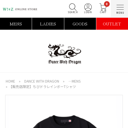
0
SEARCH
LOGIN
C
MENS
LADIES
GOODS
OUTLET
HOME
»
DANCE WITH DRAGON
»
―MENS
»
【販売店限定】ちびドラレインボーTシャツ