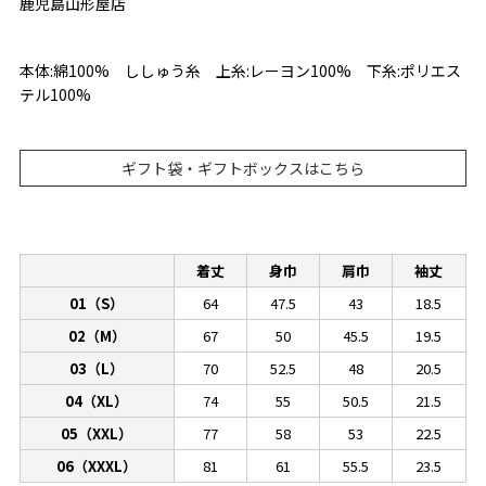
鹿児島山形屋店
本体:綿100% ししゅう糸 上糸:レーヨン100% 下糸:ポリエス
テル100%
ギフト袋・ギフトボックスはこちら
着丈
身巾
肩巾
袖丈
01（S）
64
47.5
43
18.5
02（M）
67
50
45.5
19.5
03（L）
70
52.5
48
20.5
04（XL）
74
55
50.5
21.5
05（XXL）
77
58
53
22.5
06（XXXL）
81
61
55.5
23.5