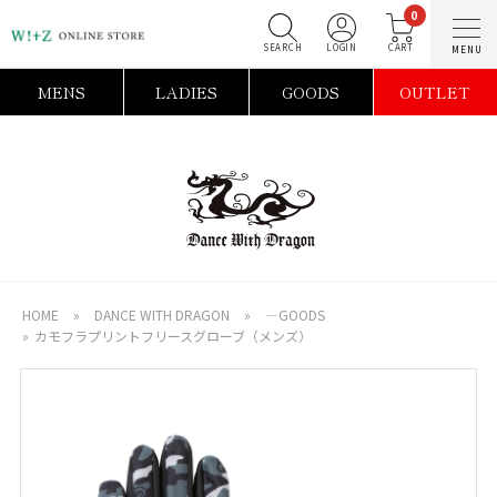
0
SEARCH
LOGIN
C
MENS
LADIES
GOODS
OUTLET
HOME
»
DANCE WITH DRAGON
»
―GOODS
»
カモフラプリントフリースグローブ（メンズ）