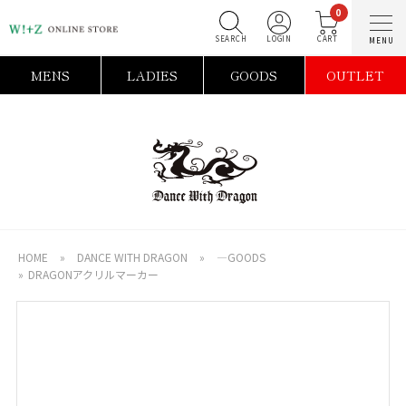
0
SEARCH
LOGIN
C
MENS
LADIES
GOODS
OUTLET
HOME
»
DANCE WITH DRAGON
»
―GOODS
»
DRAGONアクリルマーカー