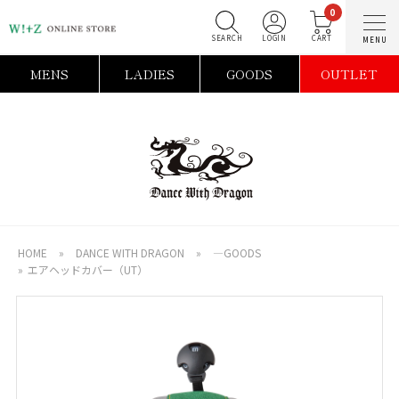
0
SEARCH
LOGIN
C
MENS
LADIES
GOODS
OUTLET
HOME
»
DANCE WITH DRAGON
»
―GOODS
»
エアヘッドカバー（UT）