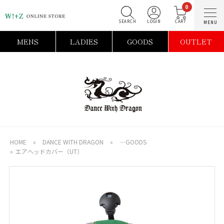
0
SEARCH
LOGIN
C
MENS
LADIES
GOODS
OUTLET
HOME
»
DANCE WITH DRAGON
»
―GOODS
»
エアヘッドカバー（UT）