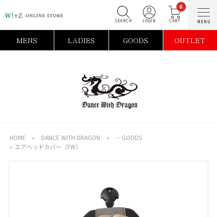
0
SEARCH
LOGIN
C
MENS
LADIES
GOODS
OUTLET
HOME
»
DANCE WITH DRAGON
»
―GOODS
»
エアヘッドカバー（FW）