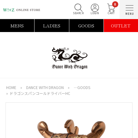
0
SEARCH
LOGIN
C
MENS
LADIES
GOODS
OUTLET
HOME
»
DANCE WITH DRAGON
»
―GOODS
»
ドラゴンスパンコールドライバーHC