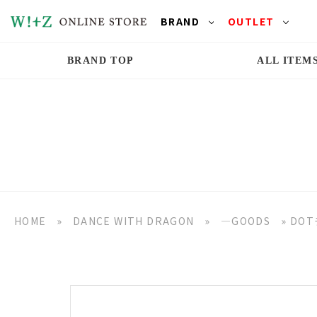
BRAND
OUTLET
BRAND TOP
ALL ITEM
HOME
»
DANCE WITH DRAGON
»
―GOODS
»
DO