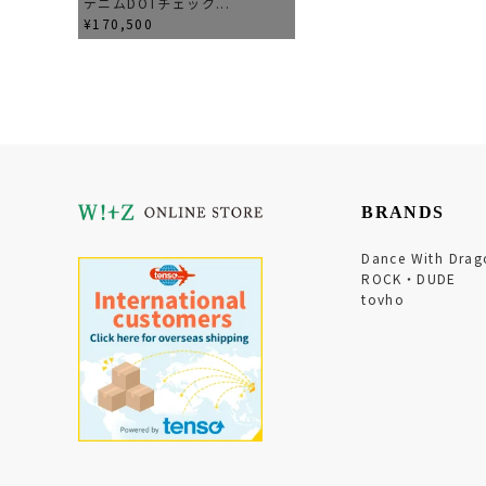
デニムDOTチェック...
¥170,500
BRANDS
Dance With Drag
ROCK・DUDE
tovho