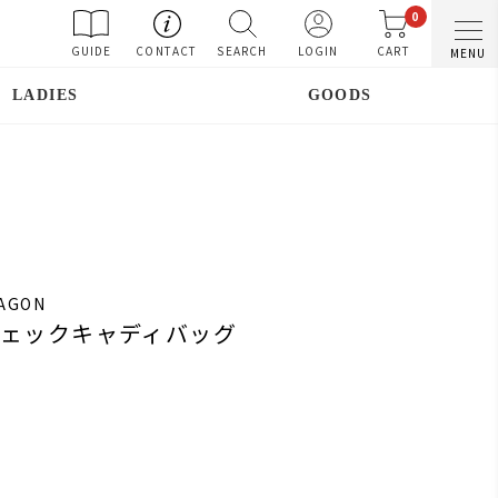
0
GUIDE
CONTACT
SEARCH
LOGIN
CART
MENU
LADIES
GOODS
RAGON
チェックキャディバッグ