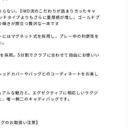
まらない、DWD流のこだわりが詰まりきったキャ
タンドタイプよりもさらに重厚感が増し、ゴールドプ
の輝きが際立つ贅沢な一本です
トにはマグネット式を採用し、プレー中の利便性を
た。
型を採用。5分割でクラブに合わせて自由にお使いい
ヘッドカバーやバッグとのコーディネートをお楽し
ュアルな魅力と、エグゼクティブに相応しいラグジ
た、唯一無二のキャディバッグです。
バッグのお取扱い注意】