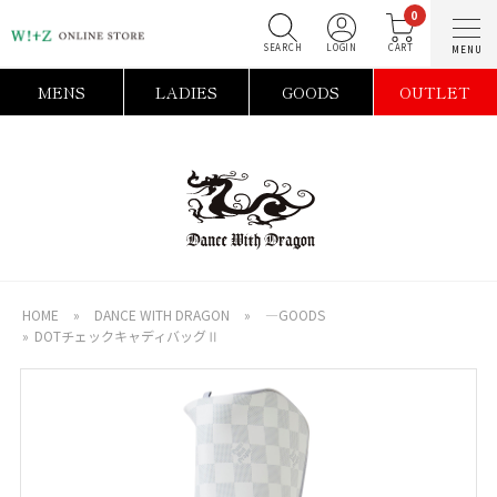
0
SEARCH
LOGIN
C
MENS
LADIES
GOODS
OUTLET
HOME
»
DANCE WITH DRAGON
»
―GOODS
»
DOTチェックキャディバッグⅡ