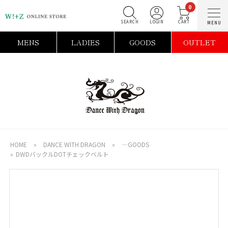
0
SEARCH
LOGIN
C
MENS
LADIES
GOODS
OUTLET
HOME
»
DANCE WITH DRAGON
»
―GOODS
»
DWDバックルDOTチェックベルト