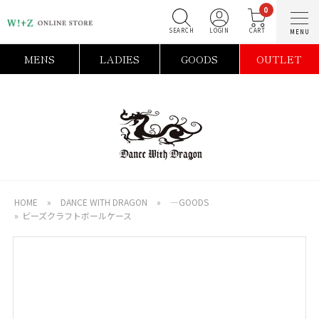
0
SEARCH
LOGIN
C
MENS
LADIES
GOODS
OUTLET
HOME
»
DANCE WITH DRAGON
»
―GOODS
»
ビーズクラフトボールケース