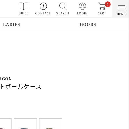
0
GUIDE
CONTACT
SEARCH
LOGIN
CART
MENU
LADIES
GOODS
RAGON
トボールケース