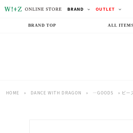
BRAND
OUTLET
BRAND TOP
ALL ITEM
HOME
»
DANCE WITH DRAGON
»
―GOODS
»
ビー