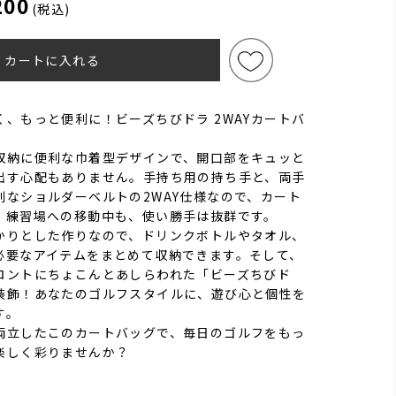
200
(税込)
カートに入れる
、もっと便利に！ビーズちびドラ 2WAYカートバ
収納に便利な巾着型デザインで、開口部をキュッと
出す心配もありません。手持ち用の持ち手と、両手
利なショルダーベルトの2WAY仕様なので、カート
、練習場への移動中も、使い勝手は抜群です。
かりとした作りなので、ドリンクボトルやタオル、
必要なアイテムをまとめて収納できます。そして、
ロントにちょこんとあしらわれた「ビーズちびド
装飾！あなたのゴルフスタイルに、遊び心と個性を
す。
両立したこのカートバッグで、毎日のゴルフをもっ
楽しく彩りませんか？