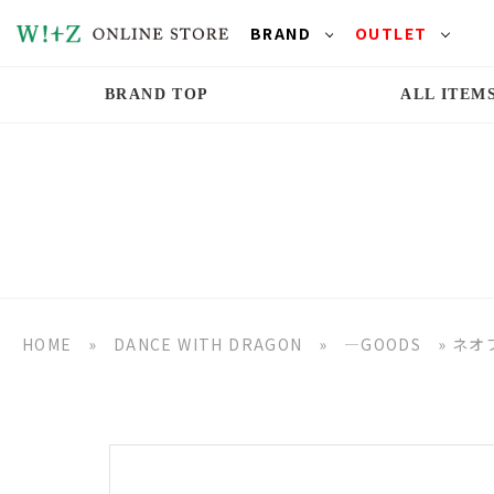
BRAND
OUTLET
BRAND TOP
ALL ITEM
HOME
»
DANCE WITH DRAGON
»
―GOODS
»
ネオ