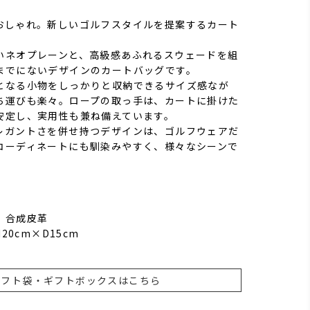
おしゃれ。新しいゴルフスタイルを提案するカート
いネオプレーンと、高級感あふれるスウェードを組
までにないデザインのカートバッグです。
となる小物をしっかりと収納できるサイズ感なが
ち運びも楽々。ロープの取っ手は、カートに掛けた
安定し、実用性も兼ね備えています。
レガントさを併せ持つデザインは、ゴルフウェアだ
コーディネートにも馴染みやすく、様々なシーンで
 合成皮革
20cm×D15cm
ギフト袋・ギフトボックスはこちら