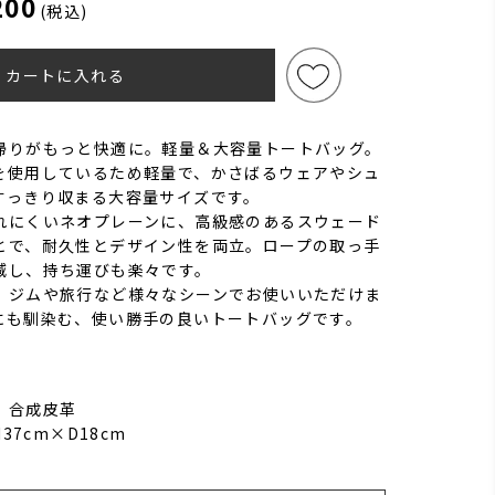
200
(税込)
カートに入れる
帰りがもっと快適に。軽量＆大容量トートバッグ。
を使用しているため軽量で、かさばるウェアやシュ
すっきり収まる大容量サイズです。
れにくいネオプレーンに、高級感のあるスウェード
とで、耐久性とデザイン性を両立。ロープの取っ手
減し、持ち運びも楽々です。
、ジムや旅行など様々なシーンでお使いいただけま
にも馴染む、使い勝手の良いトートバッグです。
 合成皮革
37cm×D18cm