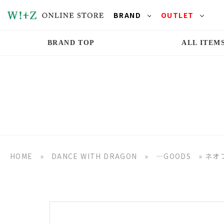
BRAND
OUTLET
BRAND TOP
ALL ITEM
HOME
»
DANCE WITH DRAGON
»
―GOODS
»
ネオ