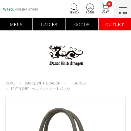
0
SEARCH
LOGIN
C
MENS
LADIES
GOODS
OUTLET
HOME
»
DANCE WITH DRAGON
»
―GOODS
»
【EVEN掲載】ヘルメットカートバック