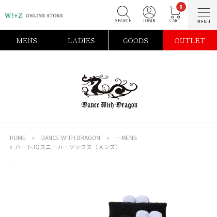
0
SEARCH
LOGIN
C
MENS
LADIES
GOODS
OUTLET
HOME
»
DANCE WITH DRAGON
»
―MENS
»
ハートJQスニーカーソックス（メンズ）