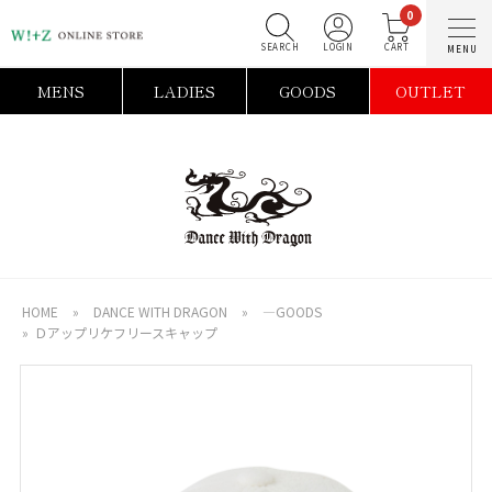
0
SEARCH
LOGIN
C
MENS
LADIES
GOODS
OUTLET
HOME
»
DANCE WITH DRAGON
»
―GOODS
»
Ｄアップリケフリースキャップ