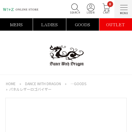
0
SEARCH
LOGIN
C
MENS
LADIES
GOODS
OUTLET
HOME
»
DANCE WITH DRAGON
»
―GOODS
»
パネルレザーロゴバイザー