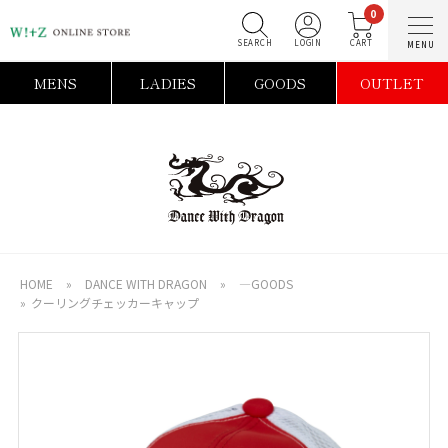
0
SEARCH
LOGIN
C
MENS
LADIES
GOODS
OUTLET
HOME
»
DANCE WITH DRAGON
»
―GOODS
»
クーリングチェッカーキャップ