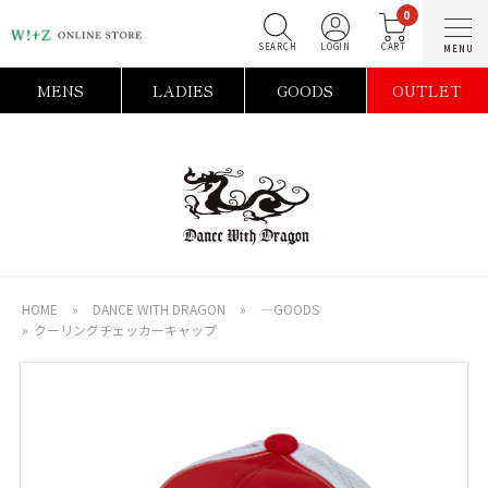
0
SEARCH
LOGIN
C
MENS
LADIES
GOODS
OUTLET
HOME
»
DANCE WITH DRAGON
»
―GOODS
»
クーリングチェッカーキャップ