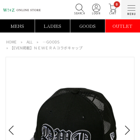
0
SEARCH
LOGIN
C
MENS
LADIES
GOODS
OUTLET
HOME
»
ALL
»
―GOODS
»
【EVEN掲載】ＮＥＷＥＲＡコラボキャップ