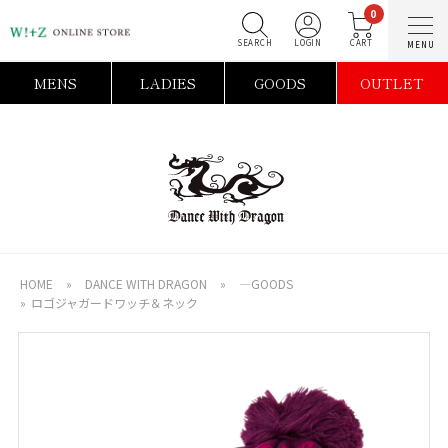
0
SEARCH
LOGIN
C
MENS
LADIES
GOODS
OUTLET
HOME
»
DANCE WITH DRAGON
»
―GOODS
»
ロゴジャガードワッチ＆ネック