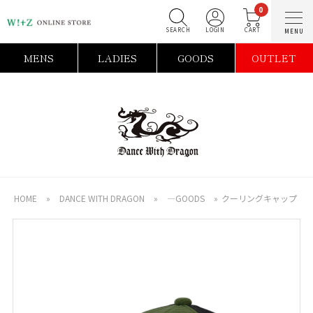
0
SEARCH
LOGIN
C
MENS
LADIES
GOODS
OUTLET
HOME
»
DANCE WITH DRAGON
»
―GOODS
»
クーリングキャップ