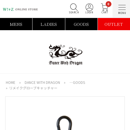
0
SEARCH
LOGIN
C
MENS
LADIES
GOODS
OUTLET
HOME
»
DANCE WITH DRAGON
»
―GOODS
»
リメイクグローブキャッチャー