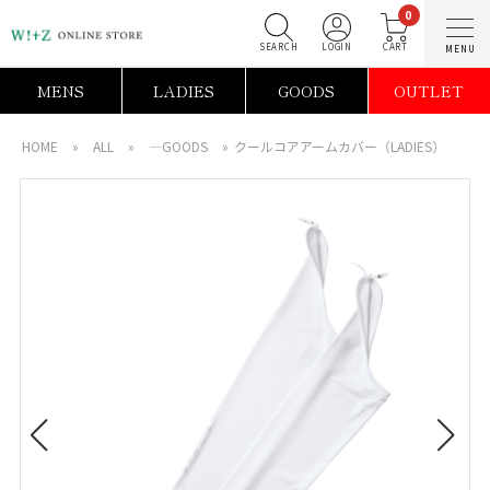
0
SEARCH
LOGIN
C
MENS
LADIES
GOODS
OUTLET
HOME
»
ALL
»
―GOODS
»
クールコアアームカバー（LADIES）