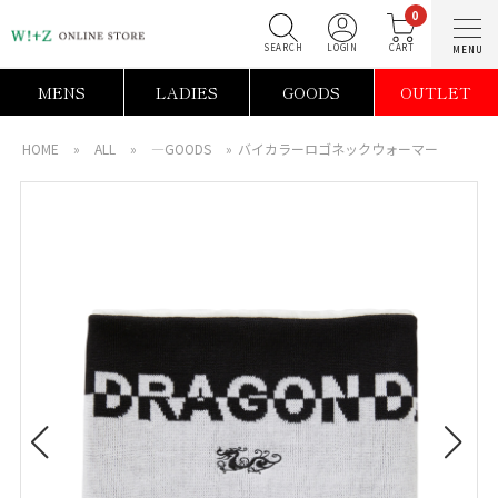
0
SEARCH
LOGIN
C
MENS
LADIES
GOODS
OUTLET
HOME
»
ALL
»
―GOODS
»
バイカラーロゴネックウォーマー