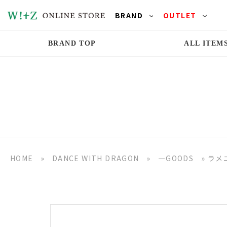
BRAND
OUTLET
BRAND TOP
ALL ITEM
HOME
»
DANCE WITH DRAGON
»
―GOODS
»
ラメ