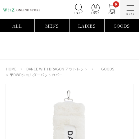
0
SEARCH
LOGIN
C
ALL
MENS
LADIES
GOODS
HOME
»
DANCE WITH DRAGON アウトレット
»
―GOODS
»
▼DWDショルダーパットカバー