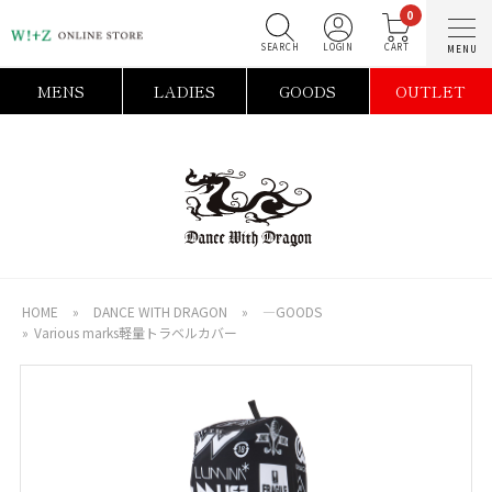
0
SEARCH
LOGIN
C
MENS
LADIES
GOODS
OUTLET
HOME
»
DANCE WITH DRAGON
»
―GOODS
»
Various marks軽量トラベルカバー