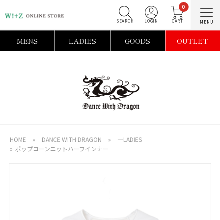
0
SEARCH
LOGIN
C
MENS
LADIES
GOODS
OUTLET
HOME
»
DANCE WITH DRAGON
»
―LADIES
»
ポップコーンニットハーフインナー