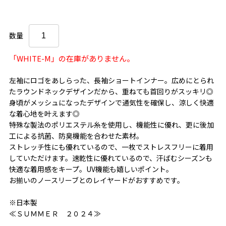
数量
「WHITE-M」の在庫がありません。
左袖にロゴをあしらった、長袖ショートインナー。広めにとられ
たラウンドネックデザインだから、重ねても首回りがスッキリ◎
身頃がメッシュになったデザインで通気性を確保し、涼しく快適
な着心地を叶えます◎
特殊な製法のポリエステル糸を使用し、機能性に優れ、更に後加
工による抗菌、防臭機能を合わせた素材。
ストレッチ性にも優れているので、一枚でストレスフリーに着用
していただけます。速乾性に優れているので、汗ばむシーズンも
快適な着用感をキープ。UV機能も嬉しいポイント。
お揃いのノースリーブとのレイヤードがおすすめです。
※日本製
≪ＳＵＭＭＥＲ ２０２４≫