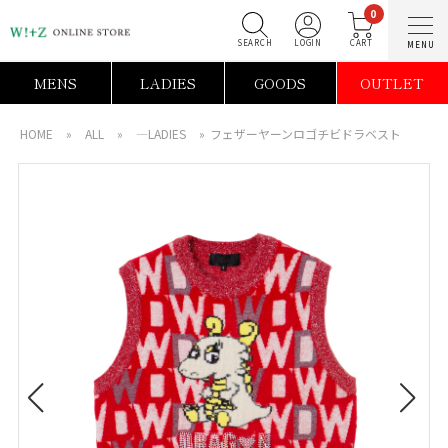
0
SEARCH
LOGIN
C
MENS
LADIES
GOODS
OUTLET
HOME
»
ALL
»
―LADIES
»
フェザーヤーンロゴチビドラベスト