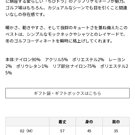
に鎮座する愛らしい「ちびドラ」のアップリケモチーフが魅力。
ゴルフ場はもちろん、カジュアルなシーンでも目を引くこと間違
いなしの存在感です。
暖かさ、動きやすさ、そして抜群のキュートさを兼ね備えたこの
ベストは、シンプルなモックネックやシャツとのレイヤードで、
冬のゴルフコーディネートを瞬時に格上げしてくれます。
本体:ナイロン90% アクリル5% ポリエステル2% レーヨン
2% ポリウレタン1% リブ部分:ナイロン75% ポリエステル2
5%
ギフト袋・ギフトボックスはこちら
着丈
身巾
肩巾
02（M）
57
45
35